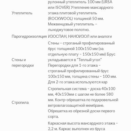
рулонный утеплитель 100 мм (URSA
или ISOVER) Утепление мансардного
Утеплитель
этажа плитовой утеплитель
(ROCKWOOL) толщиной 50 мм.
Межвенцовый утеплитель –
льноджутовое полотно.
Парогидроизоляция
ИЗОСПАН, НАНОИЗОЛ или аналоги
Стены – строганый профилированный
брус толщиной 100х150 мм (за
отдельную плату – 150х150 мм) Брус
Стены и
укладывается в "Теплый угол"
перегородки
Перегородки для 1-го этажа –
строганый профилированный брус
100х150 мм, толщина стены – 100 мм.
Для 2-го этажа используются кар
Стропильная система – доска 40х100
мм, 40х150мм с шагом не более 580
мм. Контр-обрешетка по подкровельной
Стропила
ветровлагозащитной мембране.
Обрешетка из обрезной доски первого
сорта.
Каркасная высота мансардного этажа –
2,2 м. Каркас выполнен из бруса