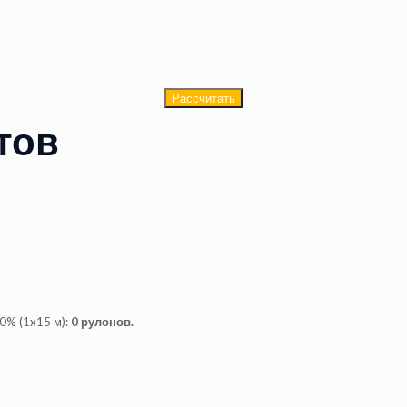
Рассчитать
тов
!
0% (1x15 м):
0
рулонов.