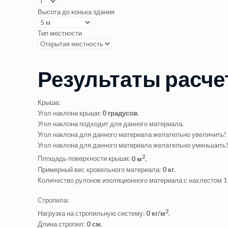
Высота до конька здания
Тип местности
Результаты расче
Крыша:
Угол наклона крыши:
0
градусов.
Угол наклона подходит для данного материала.
Угол наклона для данного материала желательно увеличить!
Угол наклона для данного материала желательно уменьшить
2
Площадь поверхности крыши:
0
м
.
Примерный вес кровельного материала:
0
кг.
Количество рулонов изоляционного материала с нахлестом 1
Стропила:
2
Нагрузка на стропильную систему:
0
кг/м
.
Длина стропил:
0
см.