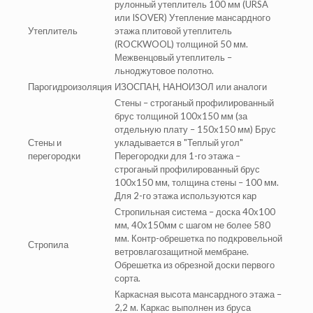
рулонный утеплитель 100 мм (URSA
или ISOVER) Утепление мансардного
Утеплитель
этажа плитовой утеплитель
(ROCKWOOL) толщиной 50 мм.
Межвенцовый утеплитель –
льноджутовое полотно.
Парогидроизоляция
ИЗОСПАН, НАНОИЗОЛ или аналоги
Стены – строганый профилированный
брус толщиной 100х150 мм (за
отдельную плату – 150х150 мм) Брус
Стены и
укладывается в "Теплый угол"
перегородки
Перегородки для 1-го этажа –
строганый профилированный брус
100х150 мм, толщина стены – 100 мм.
Для 2-го этажа используются кар
Стропильная система – доска 40х100
мм, 40х150мм с шагом не более 580
мм. Контр-обрешетка по подкровельной
Стропила
ветровлагозащитной мембране.
Обрешетка из обрезной доски первого
сорта.
Каркасная высота мансардного этажа –
2,2 м. Каркас выполнен из бруса