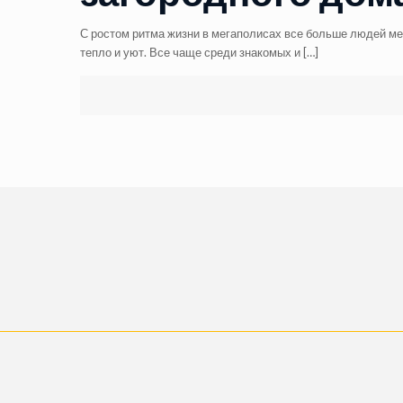
С ростом ритма жизни в мегаполисах все больше людей меч
тепло и уют. Все чаще среди знакомых и
[…]