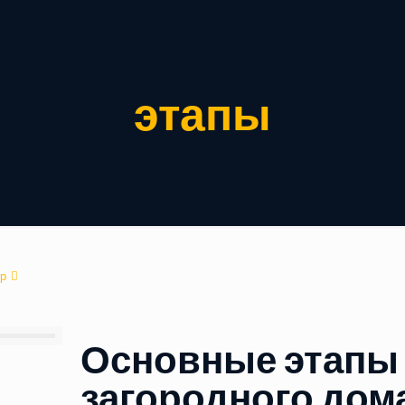
этапы
р
Основные этапы
загородного дом