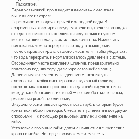
— Пассатижи.
Перед установкой, производится демонтаж смесителя,
вышедшего из строя:
Перекрывается подача горячей и холодной воды. В
современных квартирах предусмотрена внутренняя разводка,
это дает возможность отключить воду только в нужном
месте, оставив подачу в остальных комнатах. Исключить
подтекание, можно перекрыв всю воду в помещении;
После открывают краны старого смесителя, чтобы убедиться,
что вода перекрыта, и нормализовалось давление в системе.
Отсоединяют места крепления шлангов, предварительно
подставив под них тару, для сбора оставшейся воды;
Далее снимают смеситель, здесь могут возникнуть
сложности — мойка вмонтирована в кухонный гарнитур,
остается маленькое пространство для работы; узкая ниша
между чашей раковины и стеной — не подобраться ключом;
ржавление резьбы соединений;
Визуально осматривают целостность труб, к которым будет
крепиться гибкая подводка. Смеситель устанавливают двумя
способами — с помощью резьбовых шпилек и крепление на
гайку.
Установка с помощью гайки должна начинаться с крепления
крана на мойке. На торце корпуса смесителя есть