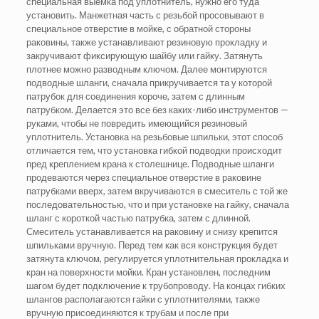
специальная выемка под уплотнитель, нужно его туда
установить. Манжетная часть с резьбой просовывают в
специальное отверстие в мойке, с обратной стороны
раковины, также устанавливают резиновую прокладку и
закручивают фиксирующую шайбу или гайку. Затянуть
плотнее можно разводным ключом. Далее монтируются
подводные шланги, сначала прикручивается та у которой
патрубок для соединения короче, затем с длинным
патрубком. Делается это все без каких-либо инструментов —
руками, чтобы не повредить имеющийся резиновый
уплотнитель. Установка на резьбовые шпильки, этот способ
отличается тем, что установка гибкой подводки происходит
пред креплением крана к столешнице. Подводные шланги
продеваются через специальное отверстие в раковине
патрубками вверх, затем вкручиваются в смеситель с той же
последовательностью, что и при установке на гайку, сначала
шланг с короткой частью патрубка, затем с длинной.
Смеситель устанавливается на раковину и снизу крепится
шпильками вручную. Перед тем как вся конструкция будет
затянута ключом, регулируется уплотнительная прокладка и
кран на поверхности мойки. Кран установлен, последним
шагом будет подключение к трубопроводу. На концах гибких
шлангов располагаются гайки с уплотнителями, также
вручную присоединяются к трубам и после при